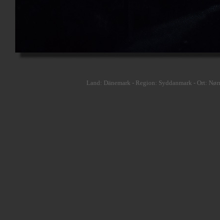
Land: Dänemark - Region: Syddanmark - Ort: Nørr