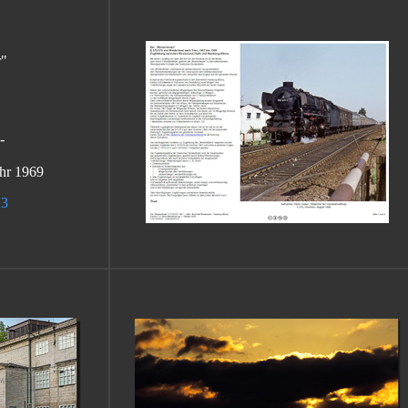
r"
-
hr 1969
23