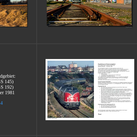
dgebiet:
BS 145)
S 192)
er 1981
24