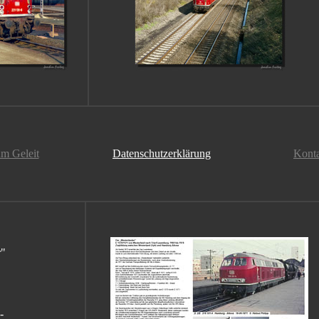
m Geleit
Datenschutzerklärung
Kont
r"
-